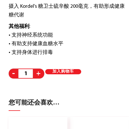
产品说明及功效
Kordel's 糖卫士 α-硫辛酸 200毫克是一种防止完整细
胞受到氧化的通用抗氧化剂。α-硫辛酸 (ALA) 与胰岛
素均为将葡萄糖或糖转化为能量的关键营养素。常规
摄入 Kordel’s 糖卫士硫辛酸 200毫克，有助形成健康
糖代谢
其他福利
:
• 支持神经系统功能
• 有助支持健康血糖水平
• 支持身体进行排毒
Alternative:
加入购物车