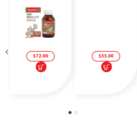
您可能还会喜欢…
加
加
入
入
购
购
物
物
车
车
$
72.00
$
33.00