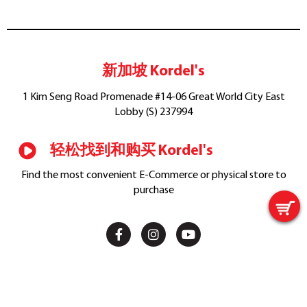
新加坡 Kordel's
1 Kim Seng Road Promenade #14-06 Great World City East
Lobby (S) 237994
轻松找到和购买 Kordel's
Find the most convenient E-Commerce or physical store to
purchase