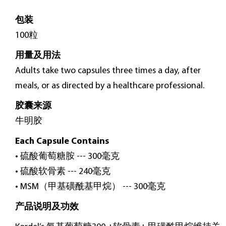
$
105.00
包装
100粒
用量及用法
Adults take two capsules three times a day, after
meals, or as directed by a healthcare professional.
胶囊来源
牛明胶
Each Capsule Contains
• 硫酸葡萄糖胺 --- 300毫克