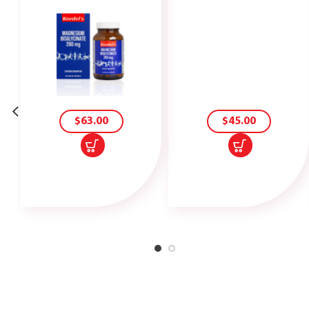
您可能还会喜欢…
加
加
入
入
购
购
物
物
车
车
$
63.00
$
45.00