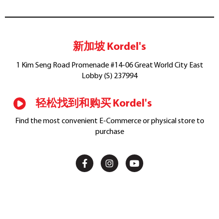
新加坡 Kordel's
1 Kim Seng Road Promenade #14-06 Great World City East
Lobby (S) 237994
轻松找到和购买 Kordel's
Find the most convenient E-Commerce or physical store to
purchase